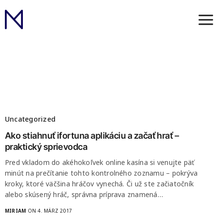
Uncategorized
Ako stiahnuť ifortuna aplikáciu a začať hrať –
praktický sprievodca
Pred vkladom do akéhokoľvek online kasína si venujte päť
minút na prečítanie tohto kontrolného zoznamu – pokrýva
kroky, ktoré väčšina hráčov vynechá. Či už ste začiatočník
alebo skúsený hráč, správna príprava znamená…
MIRIAM
ON 4. MÄRZ 2017