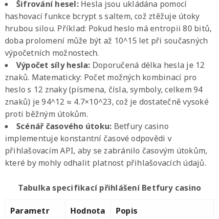
Šifrování hesel:
Hesla jsou ukládána pomocí
hashovací funkce bcrypt s saltem, což ztěžuje útoky
hrubou silou. Příklad: Pokud heslo má entropii 80 bitů,
doba prolomení může být až 10^15 let při současných
výpočetních možnostech.
Výpočet síly hesla:
Doporučená délka hesla je 12
znaků. Matematicky: Počet možných kombinací pro
heslo s 12 znaky (písmena, čísla, symboly, celkem 94
znaků) je 94^12 ≈ 4.7×10^23, což je dostatečně vysoké
proti běžným útokům.
Scénář časového útoku:
Betfury casino
implementuje konstantní časové odpovědi v
přihlašovacím API, aby se zabránilo časovým útokům,
které by mohly odhalit platnost přihlašovacích údajů.
Tabulka specifikací přihlášení Betfury casino
Parametr
Hodnota
Popis