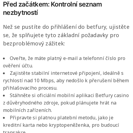
Před začátkem: Kontrolní seznam
nezbytností
Než se pustíte do přihlášení do betfury, ujistěte
se, že splňujete tyto základní požadavky pro
bezproblémový zážitek:
Oveřte, že máte platný e-mail a telefonní číslo pro
ověření účtu.
Zajistěte stabilní internetové připojení, ideálně s
rychlostí nad 10 Mbps, aby nedošlo k přerušení během
přihlašovacího procesu.
Stáhněte si oficiální mobilní aplikaci Betfury casino
z důvěryhodného zdroje, pokud plánujete hrát na
mobilních zařízeních.
Připravte si platnou platební metodu, jako je
kreditní karta nebo kryptopeněženka, pro budoucí
transakce.