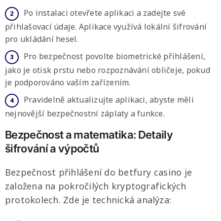
Po instalaci otevřete aplikaci a zadejte své
přihlašovací údaje. Aplikace využívá lokální šifrování
pro ukládání hesel.
Pro bezpečnost povolte biometrické přihlášení,
jako je otisk prstu nebo rozpoznávání obličeje, pokud
je podporováno vaším zařízením.
Pravidelně aktualizujte aplikaci, abyste měli
nejnovější bezpečnostní záplaty a funkce.
Bezpečnost a matematika: Detaily
šifrování a výpočtů
Bezpečnost přihlášení do betfury casino je
založena na pokročilých kryptografických
protokolech. Zde je technická analýza: